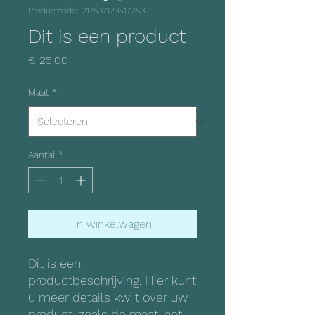
Productcode: 217537123517253
Dit is een product
Prijs
€ 25,00
Maat
*
Aantal
*
In winkelwagen
Dit is een 
productbeschrijving. Hier kunt 
u meer details kwijt over uw 
product, zoals de maat, het 